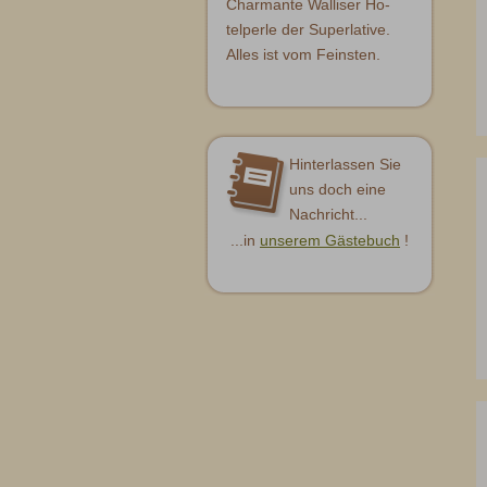
Charmante Walliser Ho-
telperle der Superlative.
Alles ist vom Feinsten.
Hinterlassen Sie
uns doch eine
Nachricht...
...in
unserem Gästebuch
!