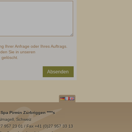
ng Ihrer Anfrage oder Ihres Auftrags.
den Sie in unseren
 gelöscht.
Absenden
Spa Pirmin Zurbriggen ****s
lmagell, Schweiz
)27 957 23 01 / Fax +41 (0)27 957 33 13