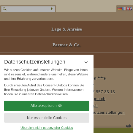
Lage & Anreise
Partner & Co.
Gutscheine
Datenschutzeinstellungen
Wir nutzen Cookies auf unserer Website. Einige von ihnen
sind essenziell, während andere uns helfen, diese Website
Wellness & Spa Pirmin Zurbriggen ****s
und Ihre Erfahrung zu verbessern.
3905 Saas Almagell, Schweiz
Durch erneuten Aufruf des Consent-Dialogs können Sie
Ihre Einstellung jederzeit ändern. Weitere Informationen
Tel. +41 (0)27 957 23 01 / Fax +41 (0)27 957 33 13
finden Sie in unseren Datenschutzhinweisen.
E-Mail:
info@wellnesshotel-zurbriggen.ch
www.wellnesshotel-zurbriggen.ch
Alle akzeptieren
Impressum
|
Datenschutzhinweise
|
Datenschutzeinstellungen
Nur essenzielle Cookies
|
Sitemap
Übersicht nicht essenzieller Cookies