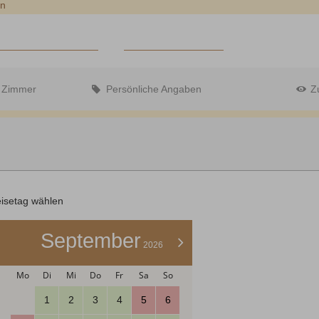
en
Gutscheine
ER FRANKEN
CODES EINLÖSEN
Zimmer
Persönliche Angaben
Z
Abreise:
keine Auswahl
eisetag wählen
September
>
2026
Mo
Di
Mi
Do
Fr
Sa
So
1
2
3
4
5
6