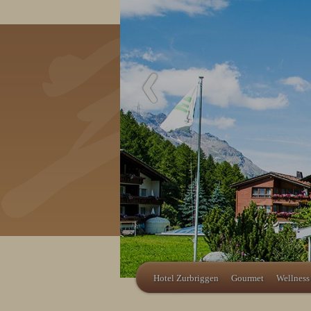
Codes einlösen
Hier können Sie Ihre Aktionscodes
oder Gutscheine einlösen.
Aktuell akzeptieren wir folgende
Codes:
Bonuscode
Hotel Zurbriggen
Gourmet
Wellness