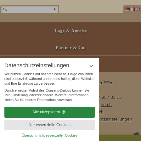
Lage & Anreise
Partner & Co.
Gutscheine
Datenschutzeinstellungen
Wir nutzen Cookies auf unserer Website. Einige von ihnen
sind essenziell, während andere uns helfen, diese Website
Wellness & Spa Pirmin Zurbriggen ****s
und Ihre Erfahrung zu verbessern.
3905 Saas Almagell, Schweiz
Durch erneuten Aufruf des Consent-Dialogs können Sie
Ihre Einstellung jederzeit ändern. Weitere Informationen
Tel. +41 (0)27 957 23 01 / Fax +41 (0)27 957 33 13
finden Sie in unseren Datenschutzhinweisen.
E-Mail:
info@wellnesshotel-zurbriggen.ch
www.wellnesshotel-zurbriggen.ch
Alle akzeptieren
Impressum
|
Datenschutzhinweise
|
Datenschutzeinstellungen
Nur essenzielle Cookies
|
Sitemap
Übersicht nicht essenzieller Cookies