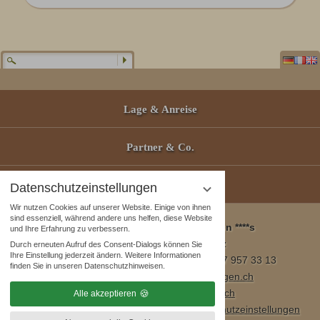
Lage & Anreise
Partner & Co.
Gutscheine
Datenschutzeinstellungen
Wir nutzen Cookies auf unserer Website. Einige von ihnen
sind essenziell, während andere uns helfen, diese Website
Wellness & Spa Pirmin Zurbriggen ****s
und Ihre Erfahrung zu verbessern.
3905 Saas Almagell, Schweiz
Durch erneuten Aufruf des Consent-Dialogs können Sie
Ihre Einstellung jederzeit ändern. Weitere Informationen
Tel. +41 (0)27 957 23 01 / Fax +41 (0)27 957 33 13
finden Sie in unseren Datenschutzhinweisen.
E-Mail:
info@wellnesshotel-zurbriggen.ch
www.wellnesshotel-zurbriggen.ch
Alle akzeptieren
Impressum
|
Datenschutzhinweise
|
Datenschutzeinstellungen