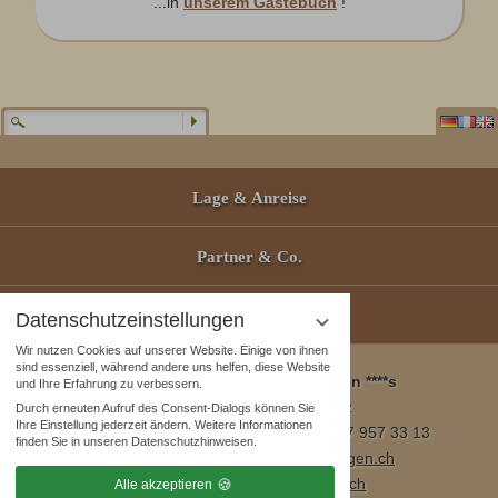
...in
unserem Gästebuch
!
Lage & Anreise
Partner & Co.
Gutscheine
Datenschutzeinstellungen
Wir nutzen Cookies auf unserer Website. Einige von ihnen
sind essenziell, während andere uns helfen, diese Website
Wellness & Spa Pirmin Zurbriggen ****s
und Ihre Erfahrung zu verbessern.
3905 Saas Almagell, Schweiz
Durch erneuten Aufruf des Consent-Dialogs können Sie
Ihre Einstellung jederzeit ändern. Weitere Informationen
Tel. +41 (0)27 957 23 01 / Fax +41 (0)27 957 33 13
finden Sie in unseren Datenschutzhinweisen.
E-Mail:
info@wellnesshotel-zurbriggen.ch
www.wellnesshotel-zurbriggen.ch
Alle akzeptieren