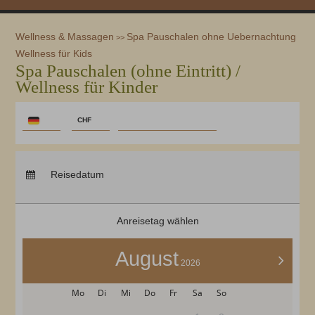
Wellness & Massagen
Spa Pauschalen ohne Uebernachtung
>>
Wellness für Kids
Spa Pauschalen (ohne Eintritt) /
Wellness für Kinder
CODES EINLÖSEN
€
CHF
$
Anreise:
keine Auswahl
CHF
Abreise:
keine Auswahl
Reisedatum
£
Übernachtungen:
0
zł
р.
Anreisetag wählen
kr.
C$
August
>
2026
N$
Mo
Di
Mi
Do
Fr
Sa
So