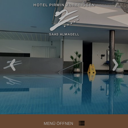
Codes einlösen
Hier können Sie Ihre Aktionscodes
oder Gutscheine einlösen.
Aktuell akzeptieren wir folgende
Codes:
Bonuscode
MENÜ ÖFFNEN