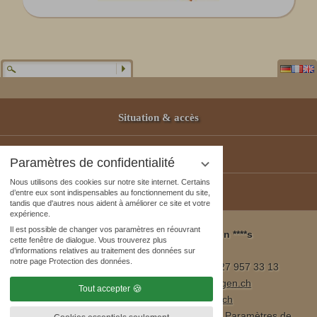
Situation & accès
Partenaires
Paramètres de confidentialité
Nous utilisons des cookies sur notre site internet. Certains
Bons-Cadeaux
d’entre eux sont indispensables au fonctionnement du site,
tandis que d'autres nous aident à améliorer ce site et votre
expérience.
Il est possible de changer vos paramètres en réouvrant
Wellness & Spa Pirmin Zurbriggen ****s
cette fenêtre de dialogue. Vous trouverez plus
3905 Saas Almagell, Suisse
d’informations relatives au traitement des données sur
notre page Protection des données.
Tél. ++41 (0)27 957 23 01 / fax ++41 (0)27 957 33 13
E-mail:
info@wellnesshotel-zurbriggen.ch
Tout accepter
www.wellnesshotel-zurbriggen.ch
Mentions légales
|
Protection des données
|
Paramètres de