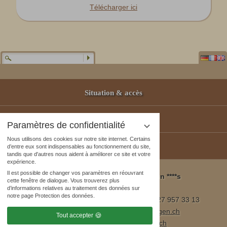
Télécharger ici
Situation & accès
Partenaires
Paramètres de confidentialité
Nous utilisons des cookies sur notre site internet. Certains
Bons-Cadeaux
d’entre eux sont indispensables au fonctionnement du site,
tandis que d'autres nous aident à améliorer ce site et votre
expérience.
Il est possible de changer vos paramètres en réouvrant
Wellness & Spa Pirmin Zurbriggen ****s
cette fenêtre de dialogue. Vous trouverez plus
3905 Saas Almagell, Suisse
d’informations relatives au traitement des données sur
notre page Protection des données.
Tél. ++41 (0)27 957 23 01 / fax ++41 (0)27 957 33 13
E-mail:
info@wellnesshotel-zurbriggen.ch
Tout accepter
www.wellnesshotel-zurbriggen.ch