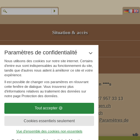
Situation & accès
Partenaires
Paramètres de confidentialité
Nous utilisons des cookies sur notre site internet. Certains
Bons-Cadeaux
d’entre eux sont indispensables au fonctionnement du site,
tandis que d'autres nous aident à améliorer ce site et votre
expérience.
Il est possible de changer vos paramètres en réouvrant
Wellness & Spa Pirmin Zurbriggen ****s
cette fenêtre de dialogue. Vous trouverez plus
3905 Saas Almagell, Suisse
d’informations relatives au traitement des données sur
notre page Protection des données.
Tél. ++41 (0)27 957 23 01 / fax ++41 (0)27 957 33 13
E-mail:
info@wellnesshotel-zurbriggen.ch
Tout accepter
www.wellnesshotel-zurbriggen.ch
Mentions légales
|
Protection des données
|
Paramètres de
Cookies essentiels seulement
confidentialité
|
Plan du site
Vue d’ensemble des cookies non essentiels