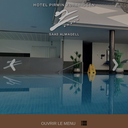
Code promotionnel
Vous pouvez faire valoir ici vos
codes promotionnels ou chèques-
cadeaux.
Les codes suivants sont
actuellement acceptés :
Codes bonus
OUVRIR LE MENU