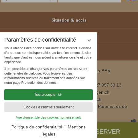
Situation & accès
Partenaires
Paramètres de confidentialité
Nous utilisons des cookies sur notre site internet. Certains
Bons-Cadeaux
d’entre eux sont indispensables au fonctionnement du site,
tandis que d'autres nous aident à améliorer ce site et votre
expérience.
Il est possible de changer vos paramètres en réouvrant
Wellness & Spa Pirmin Zurbriggen ****s
cette fenêtre de dialogue. Vous trouverez plus
3905 Saas Almagell, Suisse
d’informations relatives au traitement des données sur
notre page Protection des données.
Tél. ++41 (0)27 957 23 01 / fax ++41 (0)27 957 33 13
E-mail:
info@wellnesshotel-zurbriggen.ch
Tout accepter
www.wellnesshotel-zurbriggen.ch
Mentions légales
|
Protection des données
|
Paramètres de
Cookies essentiels seulement
confidentialité
|
Plan du site
Vue d’ensemble des cookies non essentiels
Politique de confidentialité
Mentions
DEMANDER
RÉSERVER
légales