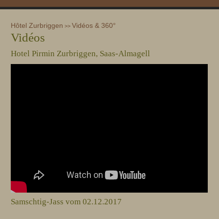
Hôtel Zurbriggen
Vidéos & 360°
>>
Vidéos
Hotel Pirmin Zurbriggen, Saas-Almagell
Samschtig-Jass vom 02.12.2017