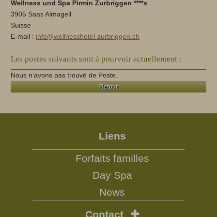
Wellness und Spa Pirmin Zurbriggen ****s
3905 Saas Almagell
Suisse
E-mail :
info@wellnesshotel-zurbriggen.ch
Les postes suivants sont à pourvoir actuellement :
Nous n’avons pas trouvé de Poste.
Retour
Liens
Forfaits familles
Day Spa
News
Contact