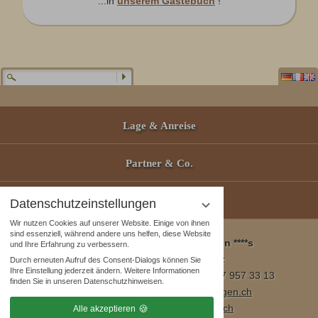
...in
unserem Gästebuch
!
Lage & Anreise
Partner & Co.
Gutscheine
Datenschutzeinstellungen
Wir nutzen Cookies auf unserer Website. Einige von ihnen
sind essenziell, während andere uns helfen, diese Website
Wellness & Spa Pirmin Zurbriggen ****s
und Ihre Erfahrung zu verbessern.
3905 Saas Almagell, Schweiz
Durch erneuten Aufruf des Consent-Dialogs können Sie
Ihre Einstellung jederzeit ändern. Weitere Informationen
Tel. +41 (0)27 957 23 01 / Fax +41 (0)27 957 33 13
finden Sie in unseren Datenschutzhinweisen.
E-Mail:
info@wellnesshotel-zurbriggen.ch
www.wellnesshotel-zurbriggen.ch
Alle akzeptieren