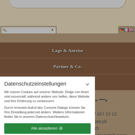
Lage & Anreise
Partner & Co.
Gutscheine
Datenschutzeinstellungen
Wir nutzen Cookies auf unserer Website. Einige von ihnen
sind essenziell, während andere uns helfen, diese Website
Wellness & Spa Pirmin Zurbriggen ****s
und Ihre Erfahrung zu verbessern.
3905 Saas Almagell, Schweiz
Durch erneuten Aufruf des Consent-Dialogs können Sie
Ihre Einstellung jederzeit ändern. Weitere Informationen
Tel. +41 (0)27 957 23 01 / Fax +41 (0)27 957 33 13
finden Sie in unseren Datenschutzhinweisen.
E-Mail:
info@wellnesshotel-zurbriggen.ch
www.wellnesshotel-zurbriggen.ch
Alle akzeptieren