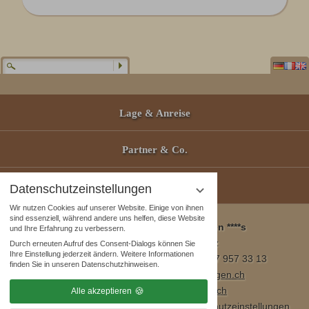
Lage & Anreise
Partner & Co.
Gutscheine
Datenschutzeinstellungen
Wir nutzen Cookies auf unserer Website. Einige von ihnen
sind essenziell, während andere uns helfen, diese Website
Wellness & Spa Pirmin Zurbriggen ****s
und Ihre Erfahrung zu verbessern.
3905 Saas Almagell, Schweiz
Durch erneuten Aufruf des Consent-Dialogs können Sie
Ihre Einstellung jederzeit ändern. Weitere Informationen
Tel. +41 (0)27 957 23 01 / Fax +41 (0)27 957 33 13
finden Sie in unseren Datenschutzhinweisen.
E-Mail:
info@wellnesshotel-zurbriggen.ch
www.wellnesshotel-zurbriggen.ch
Alle akzeptieren
Impressum
|
Datenschutzhinweise
|
Datenschutzeinstellungen