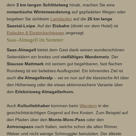
dem
3 km langen Schlittelweg
hinab, machen Sie eine
romantische Winterwanderung
auf gepfadeten Wegen oder
begeben Sie sichbeim
Langlaufen
auf die
26 km lange
Saastal-Loipe
. Auf der
Eisbahn
(direkt vor dem Hotel) ist
Eislaufen & Eisstockschiessen
angesagt.
Saas-Almagell im Sommer
Saas-Almagell
bietet dem Gast dank seinen wunderschönen
Seitentälern ein breites und
vielfältiges Wandernetz
. Der
Stausee Mattmark
mit seinem gut begehbaren, fast flachen
Rundweg ist ein beliebtes Ausflugsziel. Ein lohnendes Ziel ist
auch
die Almagelleralp
– sei es nun auf die klassische Art über
den Höhenweg oder die etwas aktionsreichere Variante über
den
Erlebnisweg Almagellerhorn.
Auch
Kulturliebhaber
kommen beim
Wandern
in der
geschichtsträchtigen Gegend auf ihre Kosten. Zum Beispiel auf
den Pfaden über den
Monte-Moro-Pass
oder den
Antronapass
nach Italien, welche schon die alten Römer,
Walser und nicht wenige Schmuggler benutzten. Der älteste