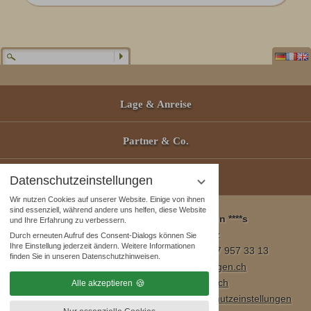
Lage & Anreise
Partner & Co.
Gutscheine
Datenschutzeinstellungen
Wir nutzen Cookies auf unserer Website. Einige von ihnen
sind essenziell, während andere uns helfen, diese Website
Wellness & Spa Pirmin Zurbriggen ****s
und Ihre Erfahrung zu verbessern.
3905 Saas Almagell, Schweiz
Durch erneuten Aufruf des Consent-Dialogs können Sie
Ihre Einstellung jederzeit ändern. Weitere Informationen
Tel. +41 (0)27 957 23 01 / Fax +41 (0)27 957 33 13
finden Sie in unseren Datenschutzhinweisen.
E-Mail:
info@wellnesshotel-zurbriggen.ch
www.wellnesshotel-zurbriggen.ch
Alle akzeptieren
Impressum
|
Datenschutzhinweise
|
Datenschutzeinstellungen